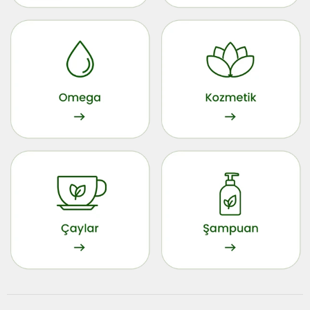
Metabolizma
Bağışıklık
Omega
Vegan
Bitkisel Çaylar
Şampuanlar