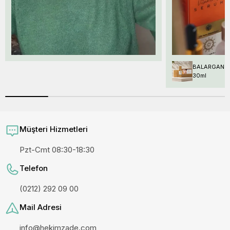
BALARGAN KRE
30ml
Müşteri Hizmetleri
Pzt-Cmt 08:30-18:30
Telefon
(0212) 292 09 00
Mail Adresi
info@hekimzade.com