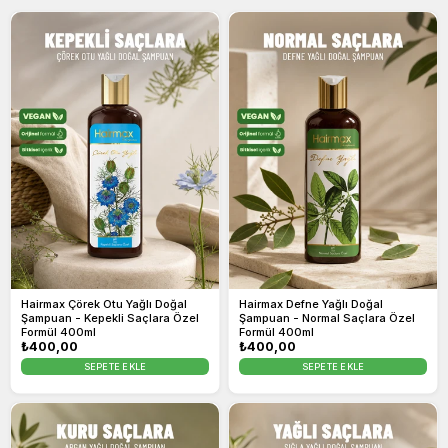
Hairmax Çörek Otu Yağlı Doğal
Hairmax Defne Yağlı Doğal
Şampuan - Kepekli Saçlara Özel
Şampuan - Normal Saçlara Özel
Formül 400ml
Formül 400ml
Normal
₺400,00
Normal
₺400,00
fiyat
fiyat
SEPETE EKLE
SEPETE EKLE