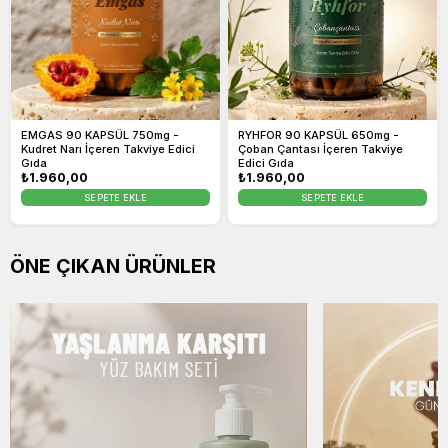
EMGAS 90 KAPSÜL 750mg -
RYHFOR 90 KAPSÜL 650mg -
Kudret Narı İçeren Takviye Edici
Çoban Çantası İçeren Takviye
Gıda
Edici Gıda
Normal
₺1.960,00
Normal
₺1.960,00
fiyat
fiyat
SEPETE EKLE
SEPETE EKLE
ÖNE ÇIKAN ÜRÜNLER