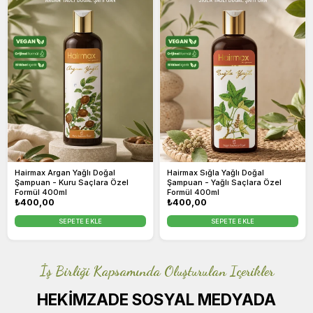
Hairmax Argan Yağlı Doğal
Hairmax Sığla Yağlı Doğal
Şampuan - Kuru Saçlara Özel
Şampuan - Yağlı Saçlara Özel
Formül 400ml
Formül 400ml
Normal
₺400,00
Normal
₺400,00
fiyat
fiyat
SEPETE EKLE
SEPETE EKLE
İş Birliği Kapsamında Oluşturulan Içerikler
HEKİMZADE SOSYAL MEDYADA