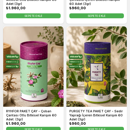
Adet (3gr)
60 Adet (3gr)
Normal
₺1.960,00
Normal
₺960,00
fiyat
fiyat
SEPETE EKLE
SEPETE EKLE
RYHFOR PAKET ÇAY - Çoban
PURGETY TEA PAKET ÇAY - Sedir
Çantası Otlu Bitkisel Karışım 60
Yaprağı İçeren Bitkisel Karışım 60
Adet. (3gr)
Adet (3gr)
Normal
₺1.960,00
Normal
₺960,00
fiyat
fiyat
SEPETE EKLE
SEPETE EKLE