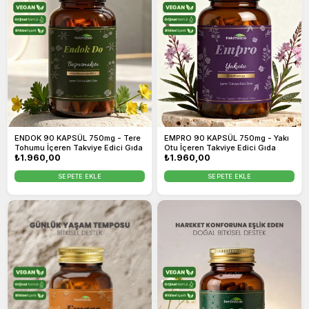
ENDOK 90 KAPSÜL 750mg - Tere
EMPRO 90 KAPSÜL 750mg - Yakı
Tohumu İçeren Takviye Edici Gıda
Otu İçeren Takviye Edici Gıda
Normal
₺1.960,00
Normal
₺1.960,00
fiyat
fiyat
SEPETE EKLE
SEPETE EKLE