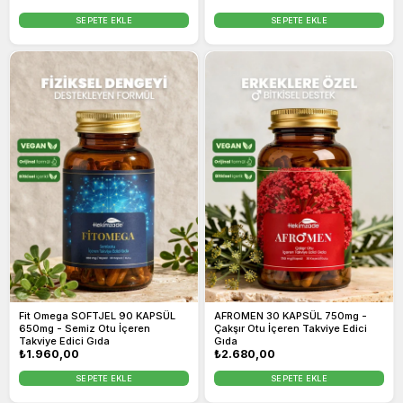
SEPETE EKLE
SEPETE EKLE
Fit Omega SOFTJEL 90 KAPSÜL
AFROMEN 30 KAPSÜL 750mg -
650mg - Semiz Otu İçeren
Çakşır Otu İçeren Takviye Edici
Takviye Edici Gıda
Gıda
Normal
₺1.960,00
Normal
₺2.680,00
fiyat
fiyat
SEPETE EKLE
SEPETE EKLE