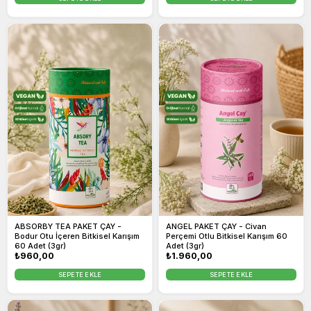
ABSORBY TEA PAKET ÇAY -
ANGEL PAKET ÇAY - Civan
Bodur Otu İçeren Bitkisel Karışım
Perçemi Otlu Bitkisel Karışım 60
60 Adet (3gr)
Adet (3gr)
Normal
₺960,00
Normal
₺1.960,00
fiyat
fiyat
SEPETE EKLE
SEPETE EKLE