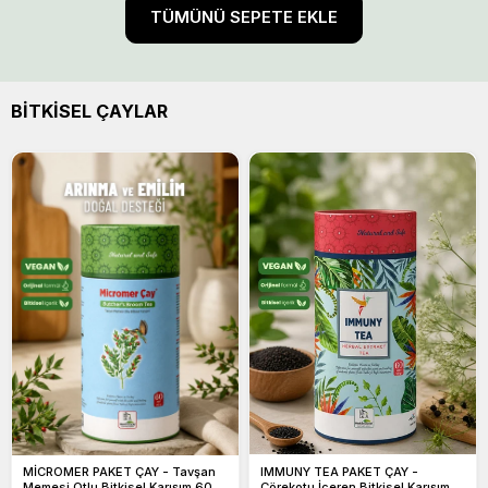
TÜMÜNÜ SEPETE EKLE
BİTKİSEL ÇAYLAR
MİCROMER PAKET ÇAY - Tavşan
IMMUNY TEA PAKET ÇAY -
Memesi Otlu Bitkisel Karışım 60
Çörekotu İçeren Bitkisel Karışım