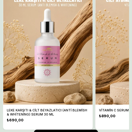
LEKE KARŞITI & CİLT BEYAZLATICI (ANTİ BLEMİSH
VİTAMİN C SERUM 3
& WHİTENİNG) SERUM 30 ML
Normal
₺890,00
Normal
₺690,00
fiyat
fiyat