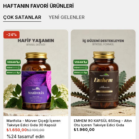
HAFTANIN FAVORİ ÜRÜNLERİ
ÇOK SATANLAR
YENI GELENLER
-24%
Marifolia - Mürver Çiçeği İçeren
EMHEM 90 KAPSÜL 650mg - Altın
Takviye Edici Gıda 30 Kapsül
Otu Içeren Takviye Edici Gıda
Normal
₺1.960,00
₺1.650,00
₺2.199,00
İndirimli
Normal
fiyat
fiyat
fiyat
%24 tasarruf edin