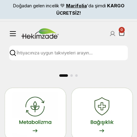
İçeriğe
Doğadan gelen incelik 💚
Marifolia
'da şimdi
KARGO
atla
ÜCRETSİZ!
0
Arama