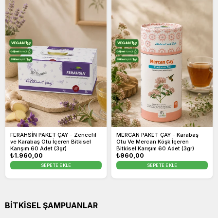
FERAHSİN PAKET ÇAY - Zencefil
MERCAN PAKET ÇAY - Karabaş
ve Karabaş Otu İçeren Bitkisel
Otu Ve Mercan Köşk İçeren
Karışım 60 Adet (3gr)
Bitkisel Karışım 60 Adet (3gr)
Normal
₺1.960,00
Normal
₺960,00
fiyat
fiyat
SEPETE EKLE
SEPETE EKLE
BİTKİSEL ŞAMPUANLAR