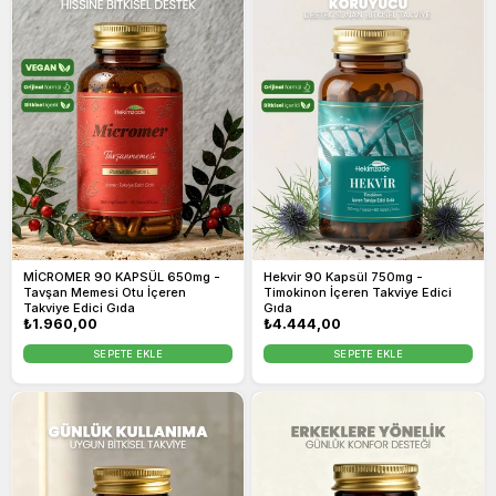
MİCROMER 90 KAPSÜL 650mg -
Hekvir 90 Kapsül 750mg -
Tavşan Memesi Otu İçeren
Timokinon İçeren Takviye Edici
Takviye Edici Gıda
Gıda
Normal
₺1.960,00
Normal
₺4.444,00
fiyat
fiyat
SEPETE EKLE
SEPETE EKLE