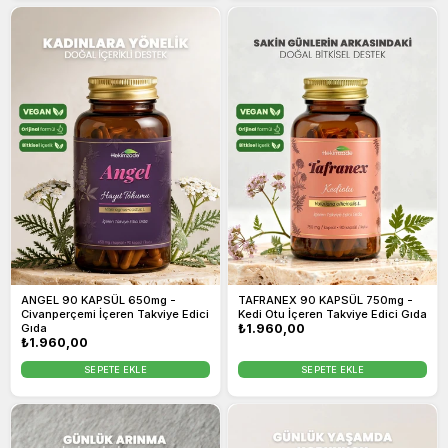
ANGEL 90 KAPSÜL 650mg -
TAFRANEX 90 KAPSÜL 750mg -
Civanperçemi İçeren Takviye Edici
Kedi Otu İçeren Takviye Edici Gıda
Gıda
Normal
₺1.960,00
Normal
₺1.960,00
fiyat
fiyat
SEPETE EKLE
SEPETE EKLE